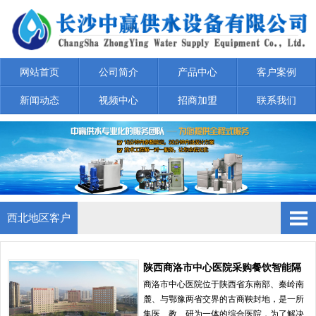
网站首页
公司简介
产品中心
客户案例
新闻动态
视频中心
招商加盟
联系我们
西北地区客户
华中地区客户
陕西商洛市中心医院采购餐饮智能隔
油提升一
商洛市中心医院位于陕西省东南部、秦岭南
华南地区客户
麓、与鄂豫两省交界的古商鞅封地，是一所
集医、教、研为一体的综合医院，为了解决