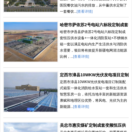
医院餐饮油污水的排放，从中赢供水定制了
西南地区客户
一套餐饮...
[查看详情]
西北地区客户
哈密市萨依苏2号电站六标段定制成套
恒压供
哈密市伊吾县萨依苏2号电站六标段定制成
华东地区客户
套恒压供水设备+一体化消防泵站+不锈钢水
箱一套以满足电站内生产生活供水与消防供
水需要，项目将有效提升新疆电网清洁能源
华北地区客户
比例，...
[查看详情]
东北地区客户
定西市漳县10WKW光伏发电项目定制
装配
定西市漳县10WKW光伏发电项目订制装配
港澳台区客户
式箱泵一体化消防给水泵站一套和生活供水
智慧泵房一台，依托当地丰富的新能源资源
国外地区客户
禀赋和地理区位优势，将风电、光伏为主的
新能源...
[查看详情]
东南地区客户
吴忠市惠安煤矿定制成套变频恒压供
水系统一