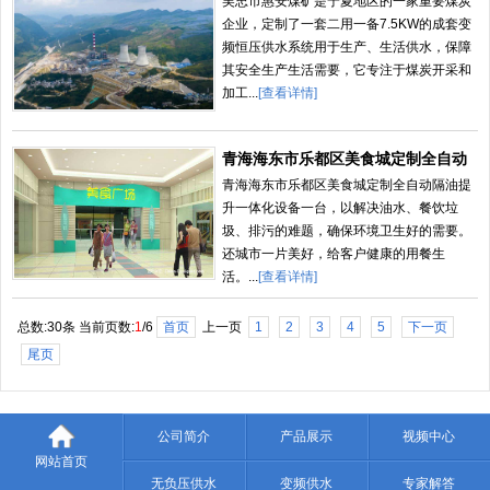
吴忠市惠安煤矿是宁夏地区的一家重要煤炭
企业，定制了一套二用一备7.5KW的成套变
频恒压供水系统用于生产、生活供水，保障
其安全生产生活需要，它专注于煤炭开采和
加工...
[查看详情]
青海海东市乐都区美食城定制全自动
隔油提升
青海海东市乐都区美食城定制全自动隔油提
升一体化设备一台，以解决油水、餐饮垃
圾、排污的难题，确保环境卫生好的需要。
还城市一片美好，给客户健康的用餐生
活。...
[查看详情]
总数:30条 当前页数:
1
/6
首页
上一页
1
2
3
4
5
下一页
尾页
公司简介
产品展示
视频中心
网站首页
无负压供水
变频供水
专家解答