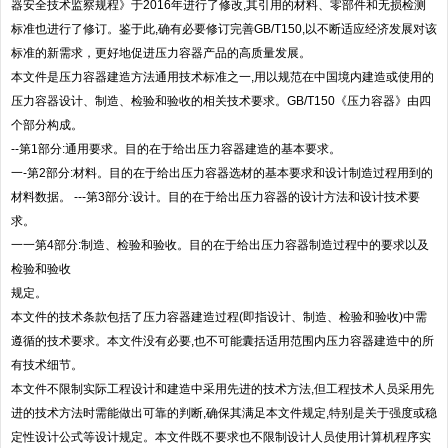
器安全技术监察规程》于2016年进行了修改,其引用的材料、零部件和无损检测
标准也进行了修订。鉴于此,确有必要修订完善GB/T150,以不断适应经济发展对该
标准的新需求，更好地促进压力容器产品的高质量发展。
本文件是压力容器建造方法通用技术标准之一,用以规范在中国境内建造或使用的
压力容器设计、制造、检验和验收的相关技术要求。GB/T150《压力容器》由四
个部分构成。
--第1部分:通用要求。目的在于给出压力容器建造的基本要求。
一-第2部分:材料。目的在于给出压力容器选材的基本要求和设计制造过程用到的
材料数据。 ---第3部分:设计。目的在于给出压力容器的设计方法和设计技术要
求。
一一第4部分:制造、检验和验收。目的在于给出压力容器制造过程中的要求以及
检验和验收
规定。
本文件的技术条款包括了压力容器建造过程(即指设计、制造、检验和验收)中需
遵循的技术要求。本文件没有必要,也不可能囊括适用范围内压力容器建造中的所
有技术细节。
本文件不限制实际工程设计和建造中采用先进的技术方法,但工程技术人员采用先
进的技术方法时需能做出可靠的判断,确保其满足本文件规定,特别是关于强度或稳
定性设计公式等设计规定。本文件既不要求也不限制设计人员使用计算机程序实