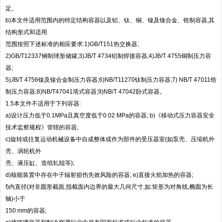
定。
b)本文件适用范围内的特定结构容器以及铝、钛、铜、镍及镍合金、锆制容器,其
结构形式和适用
范围按照下述标准的相应要求:1)GB/T151热交换器;
2)GB/T12337钢制球形储罐;3)JB/T 4734铝制焊接容器;4)JB/T 4755铜制压力容
器;
5)JB/T 4756镍及镍合金制压力容器;6)NB/T11270钛制压力容器;7) NB/T 47011锆
制压力容器;8)NB/T47041塔式容器;9)NB/T 47042卧式容器。
1.5本文件不适用于下列容器:
a)设计压力低于0.1MPa且真空度低于0.02 MPa的容器; b)《移动式压力容器安全
技术监察规程》管辖的容器;
c)旋转或往复运动机械设备中自成整体或作为部件的受压器室(如泵壳、压缩机外
壳、涡轮机外
壳、液压缸、造纸轧辊等);
d)核能装置中存在中子辐射损伤失效风险的容器; e)直接火焰加热的容器;
f)内直径(对非圆形截面,指截面内边界的最大几何尺寸,如:矩形为对角线,椭圆为长
轴)小于
150 mm的容器;