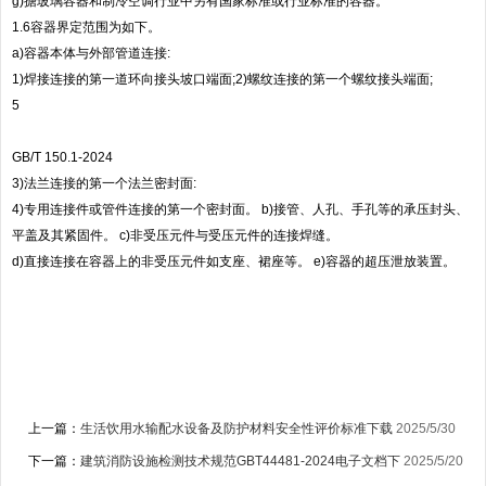
g)搪玻璃容器和制冷空调行业中另有国家标准或行业标准的容器。
1.6容器界定范围为如下。
a)容器本体与外部管道连接:
1)焊接连接的第一道环向接头坡口端面;2)螺纹连接的第一个螺纹接头端面;
5
GB/T 150.1-2024
3)法兰连接的第一个法兰密封面:
4)专用连接件或管件连接的第一个密封面。 b)接管、人孔、手孔等的承压封头、
平盖及其紧固件。 c)非受压元件与受压元件的连接焊缝。
d)直接连接在容器上的非受压元件如支座、裙座等。 e)容器的超压泄放装置。
上一篇：
生活饮用水输配水设备及防护材料安全性评价标准下载
2025/5/30
下一篇：
建筑消防设施检测技术规范GBT44481-2024电子文档下
2025/5/20