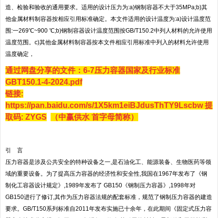
造、检验和验收的通用要求。适用的设计压力为:a)钢制容器不大于35MPa;b)其
供水百科
他金属材料制容器按相应引用标准确定。本文件适用的设计温度为:a)设计温度范
围:一269℃~900 ℃;b)钢制容器设计温度范围按GB/T150.2中列人材料的允许使用
媒体视角
温度范围。c)其他金属材料制容器按本文件相应引用标准中列入的材料允许使用
温度确定，
专题专栏
通过网盘分享的文件：6-7压力容器国家及行业标准
GBT150.1-4-2024.pdf
链接:
https://pan.baidu.com/s/1X5km1eiBJdusThTY9Lscbw
提
取码: ZYGS
（中赢供水 首字母简称）
引 言
压力容器是涉及公共安全的特种设备之一,是石油化工、能源装备、生物医药等领
域的重要设备。为了提高压力容器的经济性和安全性,我国在1967年发布了《钢
制化工容器设计规定》,1989年发布了 GB150《钢制压力容器》,1998年对
GB150进行了修订,其作为压力容器法规的配套标准，规范了钢制压力容器的建造
要求。GB/T150系列标准自2011年发布实施已十余年，在此期间《固定式压力容