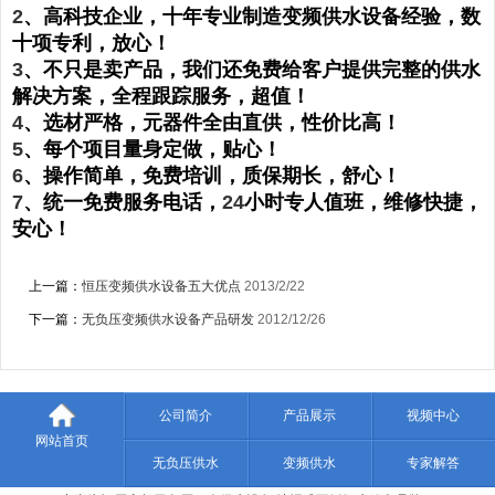
2
、高科技企业，十年专业制造变频供水设备经验，数
订购疑问解答
十项专利，放心！
3
、不只是卖产品，我们还免费给客户提供完整的供水
解决方案，全程跟踪服务，超值！
4
、选材严格，元器件全由直供，性价比高！
5
、每个项目量身定做，贴心！
6
、操作简单，免费培训，质保期长，舒心！
7
、统一免费服务电话，
24
小时专人值班，维修快捷，
安心！
上一篇：
恒压变频供水设备五大优点
2013/2/22
下一篇：
无负压变频供水设备产品研发
2012/12/26
公司简介
产品展示
视频中心
网站首页
无负压供水
变频供水
专家解答