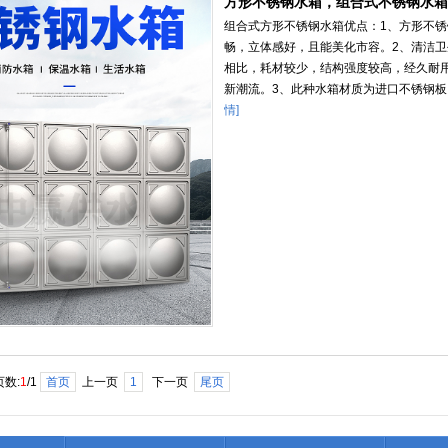
方形不锈钢水箱，组合式不锈钢水箱
组合式方形不锈钢水箱优点：1、方形不
变频供水设
畅，立体感好，且能美化市容。2、清洁
相比，耗材较少，结构强度较高，经久耐
新潮流。3、此种水箱材质为进口不锈钢板，
恒压供水设
情]
无塔供水设
二次加压供
地埋式消防
不锈钢水箱
一体化智慧
页数:
1
/1
首页
上一页
1
下一页
尾页
反渗透纯水