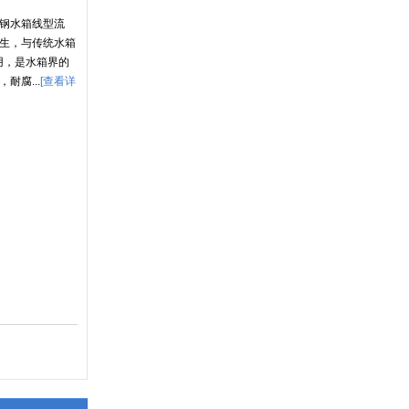
锈钢水箱线型流
备
卫生，与传统水箱
用，是水箱界的
耐腐...
[查看详
备
备
水设备
水箱泵站
泵房
设备